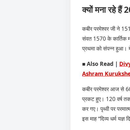
क्यों मना रहे हैं
कबीर परमेश्वर जी ने 1513
संवत 1570 के कार्तिक मा
प्रथमा को संपन्न हुआ। 
■
Also Read |
Divy
Ashram Kurukshetra) म
कबीर परमेश्वर आज से 600 
प्रकट हुए। 120 वर्ष त
कर गए। पृथ्वी पर परमात्
इस माह “दिव्य धर्म यज्ञ द