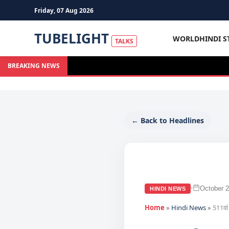
Friday, 07 Aug 2026
TUBELIGHT
WORLD
HINDI S
TALKS
BREAKING NEWS
← Back to Headlines
October 2
•
HINDI NEWS
Home
»
Hindi News
»
511वां 