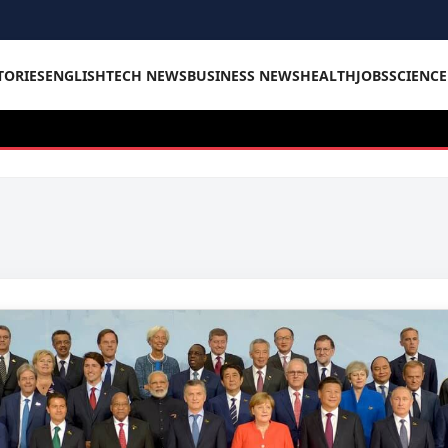
TORIES
ENGLISH
TECH NEWS
BUSINESS NEWS
HEALTH
JOBS
SCIENC