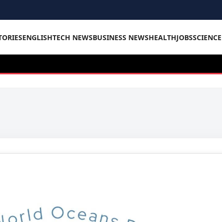
TORIES
ENGLISH
TECH NEWS
BUSINESS NEWS
HEALTH
JOBS
SCIENC