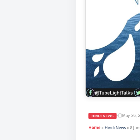
May 26, 
•
HINDI NEWS
Home
»
Hindi News
»
8 Jun