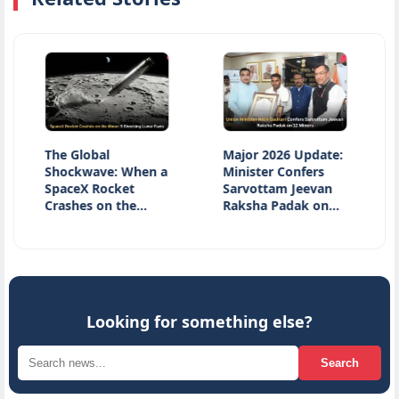
The Global
Major 2026 Update:
Nati
Shockwave: When a
Minister Confers
Day 2
SpaceX Rocket
Sarvottam Jeevan
Hono
Crashes on the…
Raksha Padak on…
Heri
Inno
Looking for something else?
Search