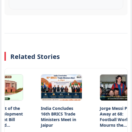
Related Stories
of the
India Concludes
Jorge Messi Passes
opment
16th BRICS Trade
Away at 68:
ill
Ministers Meet in
Football World
…
Jaipur
Mourns the…