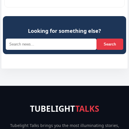
Looking for something else?
Search
TUBELIGHT
TALKS
Tubelight Talks brings you the most illuminating stories,