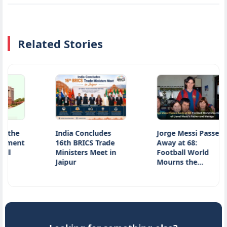
Related Stories
e
India Concludes
Jorge Messi Passes
nt
16th BRICS Trade
Away at 68:
Ministers Meet in
Football World
Jaipur
Mourns the…