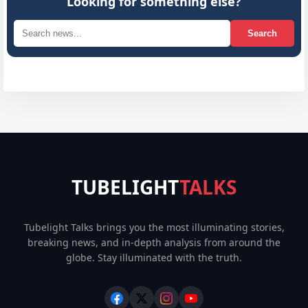
Looking for something else?
Search
TUBELIGHT
TALKS
Tubelight Talks brings you the most illuminating stories,
breaking news, and in-depth analysis from around the
globe. Stay illuminated with the truth.