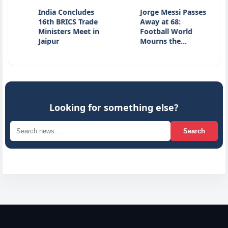
India Concludes
Jorge Messi Passes
J
16th BRICS Trade
Away at 68:
L
Ministers Meet in
Football World
J
Jaipur
Mourns the…
S
Looking for something else?
Search