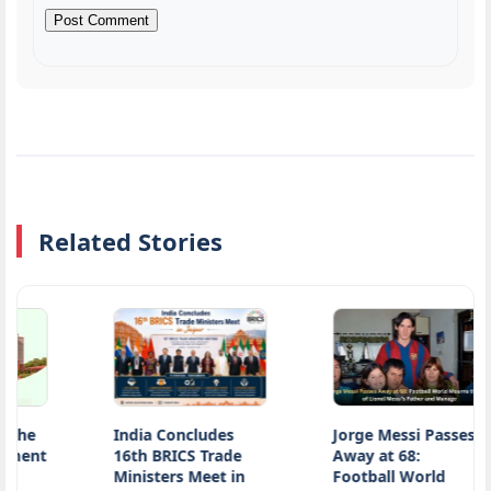
Related Stories
India Concludes
Jorge Messi Passes
t
16th BRICS Trade
Away at 68:
Ministers Meet in
Football World