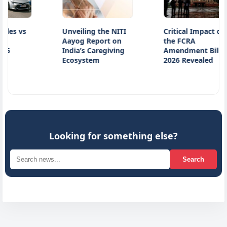
s vs
Unveiling the NITI
Critical Impact of
Aayog Report on
the FCRA
India’s Caregiving
Amendment Bill
Ecosystem
2026 Revealed
Looking for something else?
Search