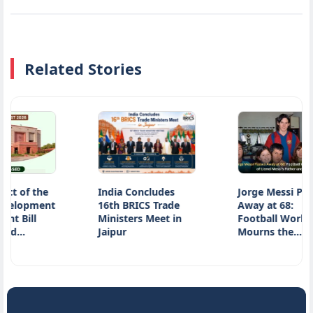
Related Stories
 of the
India Concludes
Jorge Messi Passes
lopment
16th BRICS Trade
Away at 68:
Bill
Ministers Meet in
Football World
d…
Jaipur
Mourns the…