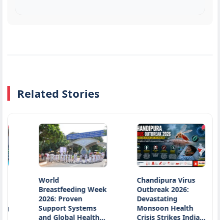
Related Stories
World
Chandipura Virus
O
Breastfeeding Week
Outbreak 2026:
P
2026: Proven
Devastating
I
Support Systems
Monsoon Health
S
and Global Health…
Crisis Strikes India…
A