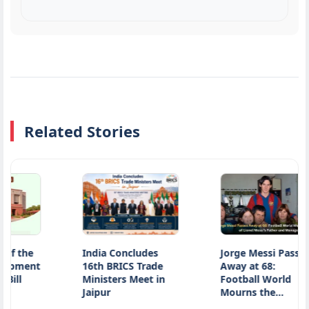
Related Stories
he
India Concludes
Jorge Messi Passes
ent
16th BRICS Trade
Away at 68:
Ministers Meet in
Football World
Jaipur
Mourns the…