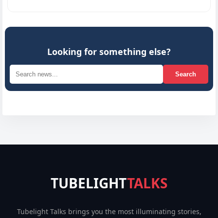
Looking for something else?
Search
TUBELIGHT
TALKS
Tubelight Talks brings you the most illuminating stories,