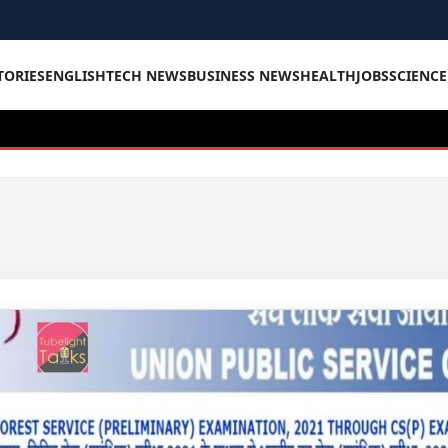
TORIES
ENGLISH
TECH NEWS
BUSINESS NEWS
HEALTH
JOBS
SCIENC