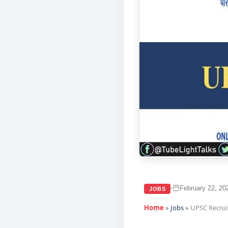
February 22, 20
•
JOBS
Home
»
Jobs
»
UPSC Recruit