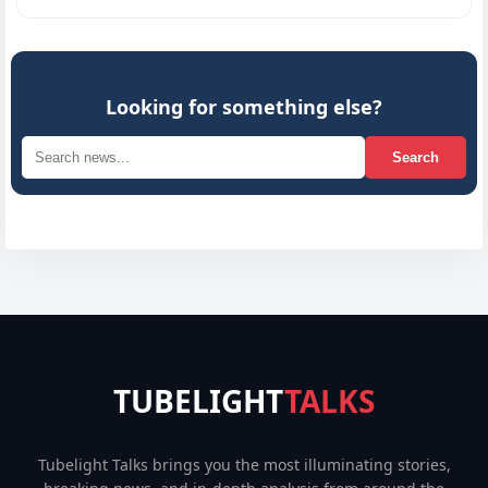
Looking for something else?
Search
TUBELIGHT
TALKS
Tubelight Talks brings you the most illuminating stories,