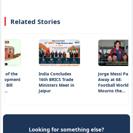
Related Stories
of the
India Concludes
Jorge Messi Passes
opment
16th BRICS Trade
Away at 68:
ill
Ministers Meet in
Football World
…
Jaipur
Mourns the…
Looking for something else?