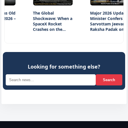
Old
The Global
Major 2026 Update:
6 –
Shockwave: When a
Minister Confers
SpaceX Rocket
Sarvottam Jeevan
Crashes on the…
Raksha Padak on…
Looking for something else?
Search