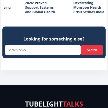
2026: Proven
Devastating
ing
Support Systems
Monsoon Health
and Global Health…
Crisis Strikes India…
Looking for something else?
Search
TUBELIGHT
TALKS