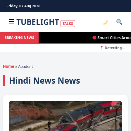
Friday, 07 Aug 2026
TUBELIGHT
☰
TALKS
Smart Cities Around the
BREAKING NEWS
Detecting...
Home
»
Accident
Hindi News News