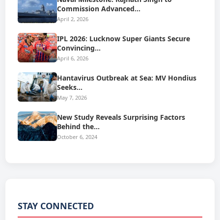
Commission Advanced…
April 2, 2026
IPL 2026: Lucknow Super Giants Secure
Convincing…
April 6, 2026
Hantavirus Outbreak at Sea: MV Hondius
Seeks…
May 7, 2026
New Study Reveals Surprising Factors
Behind the…
October 6, 2024
STAY CONNECTED