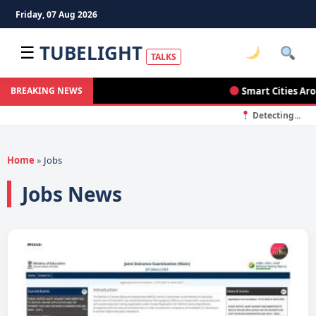
Friday, 07 Aug 2026
TUBELIGHT
☰
TALKS
Smart Cities Around 
BREAKING NEWS
Detecting...
Home
»
Jobs
Jobs News