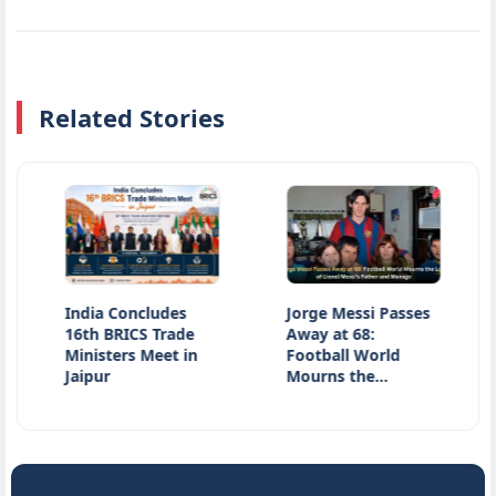
Related Stories
India Concludes
Jorge Messi Passes
Jhar
16th BRICS Trade
Away at 68:
Late
Ministers Meet in
Football World
JPSC
Jaipur
Mourns the…
Stud