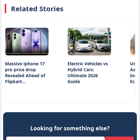
Related Stories
sive iphone 17
Electric Vehicles vs
Unveiling 
 price drop
Hybrid Cars:
Aayog Rep
ealed Ahead of
Ultimate 2026
India’s Car
pkart…
Guide
Ecosystem
Looking for something else?