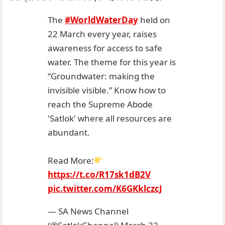
The
#WorldWaterDay
held on
22 March every year, raises
awareness for access to safe
water. The theme for this year is
“Groundwater: making the
invisible visible.” Know how to
reach the Supreme Abode
'Satlok' where all resources are
abundant.
Read More:
https://t.co/R17sk1dB2V
pic.twitter.com/K6GKklczcJ
— SA News Channel