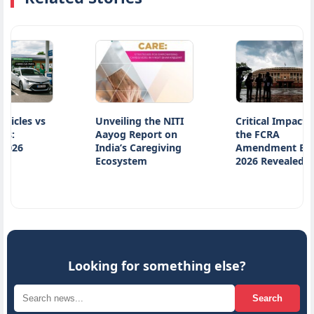
es vs
Unveiling the NITI
Critical Impact of
Aayog Report on
the FCRA
India’s Caregiving
Amendment Bill
Ecosystem
2026 Revealed
Looking for something else?
Search